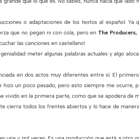
 grande que lo que es. No sabes, nunca hacía qué lado m
aducciones o adaptaciones de los textos al español. Ya
erza que no pegan ni con cola, pero en
The Producers, l
uchar las canciones en castellano!
enialidad meter algunas palabras actuales y algo aloc
ciada en dos actos muy diferentes entre sí. El primero 
e hizo un poco pesado, pero esto siempre me ocurre, p
he vivido en la primera parte, como que se apodera de m
te cierra todos los frentes abiertos y lo hace de maner
er una y mil veces. Es una producción que está a otro ni