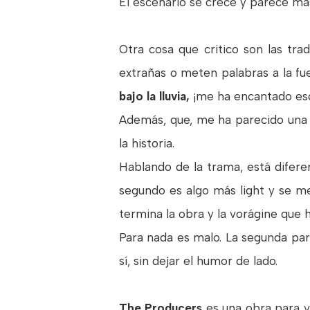
El escenario se crece y parece más
Otra cosa que critico son las tr
extrañas o meten palabras a la fu
bajo la lluvia,
¡me ha encantado esc
Además, que, me ha parecido una g
la historia.
Hablando de la trama, está diferen
segundo es algo más light y se m
termina la obra y la vorágine que 
Para nada es malo. La segunda par
sí, sin dejar el humor de lado.
The Producers
es una obra para v