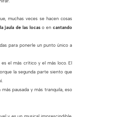
irar.
 que, muchas veces se hacen cosas
a jaula de las locas
o en
cantando
adas para ponerle un punto único a
es el más crítico y el más loco. El
orque la segunda parte siento que
í.
a más pausada y más tranquila, eso
vel y es un musical imprescindible.