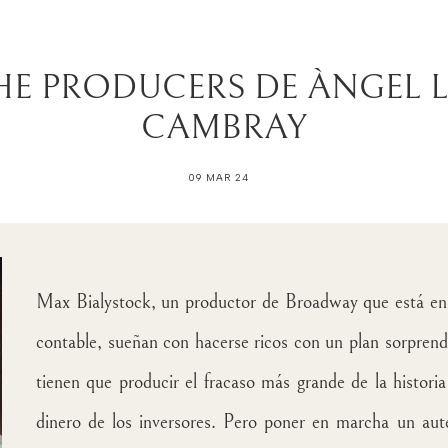
HE PRODUCERS DE ÀNGEL L
CAMBRAY
09 MAR 24
Max Bialystock, un productor de Broadway que está en 
contable, sueñan con hacerse ricos con un plan sorprend
tienen que producir el fracaso más grande de la historia
dinero de los inversores. Pero poner en marcha un auté