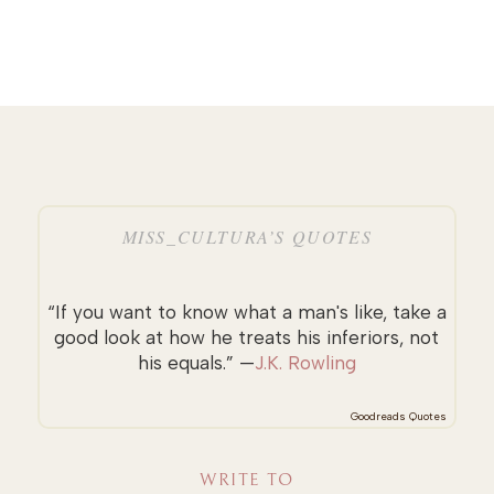
MISS_CULTURA’S QUOTES
“If you want to know what a man's like, take a
good look at how he treats his inferiors, not
his equals.” —
J.K. Rowling
Goodreads Quotes
WRITE TO