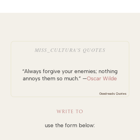
MISS_CULTURA’S QUOTES
“Always forgive your enemies; nothing
annoys them so much.” —
Oscar Wilde
Goodreads Quotes
WRITE TO
use the form below: