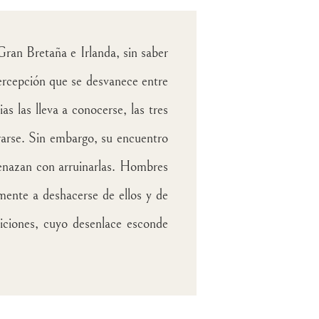
Gran Bretaña e Irlanda, sin saber
percepción que se desvanece entre
s las lleva a conocerse, las tres
rarse. Sin embargo, su encuentro
menazan con arruinarlas. Hombres
mente a deshacerse de ellos y de
aiciones, cuyo desenlace esconde