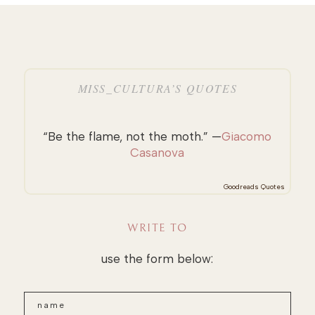
MISS_CULTURA’S QUOTES
“Be the flame, not the moth.” —
Giacomo
Casanova
Goodreads Quotes
WRITE TO
use the form below: