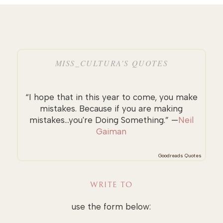
MISS_CULTURA’S QUOTES
“I hope that in this year to come, you make
mistakes. Because if you are making
mistakes...you're Doing Something.” —
Neil
Gaiman
Goodreads Quotes
WRITE TO
use the form below: