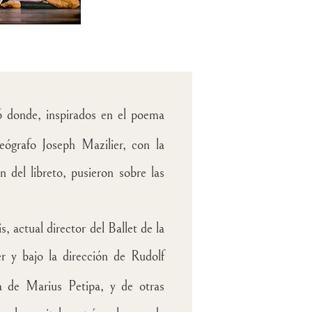
56 donde, inspirados en el poema
ógrafo Joseph Mazilier, con la
 del libreto, pusieron sobre las
is
, actual director del Ballet de la
r y bajo la dirección de Rudolf
a de Marius Petipa, y de otras