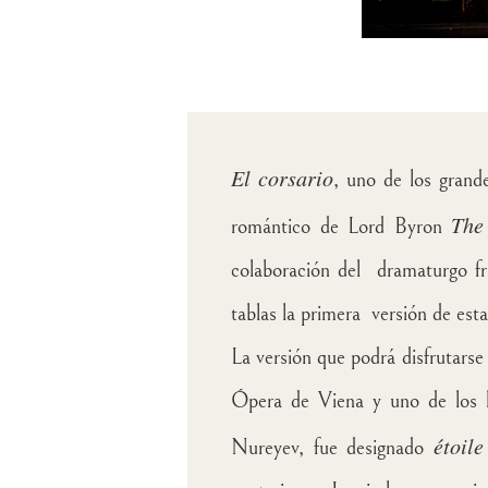
El corsario
, uno de los grand
The
romántico de Lord Byron
colaboración del dramaturgo fra
tablas la primera versión de esta
La versión que podrá disfrutarse 
Ópera de Viena y uno de los he
étoile
Nureyev, fue designado