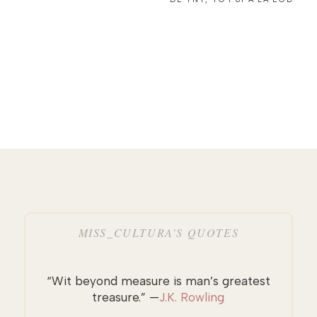
MISS_CULTURA’S QUOTES
“Wit beyond measure is man’s greatest
treasure.” —
J.K. Rowling