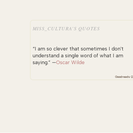
MISS_CULTURA’S QUOTES
“I am so clever that sometimes I don't
understand a single word of what I am
saying.” —
Oscar Wilde
Goodreads Q