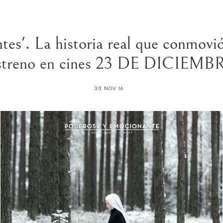
ntes'. La historia real que conmov
streno en cines 23 DE DICIEMB
30 NOV 16