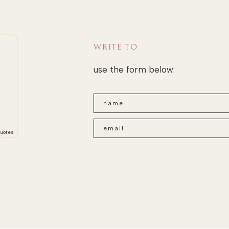
WRITE TO
use the form below:
uotes