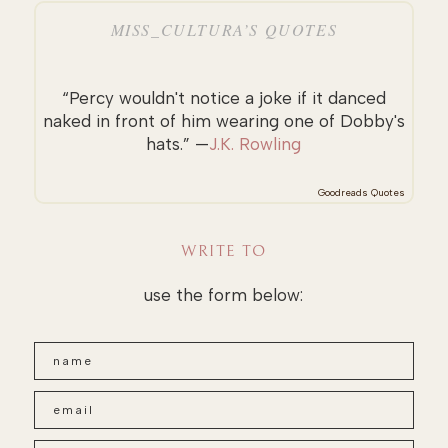
MISS_CULTURA’S QUOTES
“Percy wouldn't notice a joke if it danced
naked in front of him wearing one of Dobby's
hats.” —
J.K. Rowling
Goodreads Quotes
WRITE TO
use the form below: