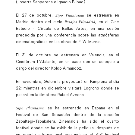
(Joserra Senperena e Ignacio Bilbao).
Sîpo
Phantasma
El 27 de octubre,
se estrenará en
Pasajes Filmadrid
Madrid dentro del ciclo
, en el Cine
Estudio - Círculo de Bellas Artes, en una sesión
precedida por una conferencia sobre las atmósferas
cinematográficas en las obras de F. W. Murnau.
El 31 de octubre se estrenará en Valencia, en el
Cinefórum L’Atalante, en un pase con un coloquio a
cargo del director Koldo Almandoz.
En noviembre, Golem la proyectará en Pamplona el día
22; mientras en diciembre visitará Logroño donde se
pasará en la filmoteca Rafael Azcona.
Sî
po Phantasma
se ha estrenado en España en el
Festival de San Sebastián dentro de la sección
Zabaltegi-Tabakalera. Zinemaldia ha sido el cuarto
festival donde se ha exhibido la película, después de
un periplo internacional que incluye el 45º Festival