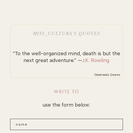
MISS_CULTURA’S QUOTES
“To the well-organized mind, death is but the
next great adventure.” —
J.K. Rowling
Goodreads Quotes
WRITE TO
use the form below: