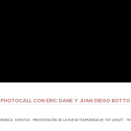
PHOTOCALL CON ERIC DANE Y JUAN DIEGO BOTTO
CRÓNICA
.
EVENTOS
.
PRESENTACIÓN DE LA NUEVA TEMPORADA DE TNT 2016/17
.
TN