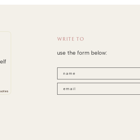
WRITE TO
use the form below:
elf
uotes