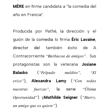
MÈRE
en firme candidata a “la comedia del
año en Francia”.
Producida por Pathé, l
a
dirección y el
guión de la
comedia
lo firma
Éric Lavaine
,
director de
l también éxito de
A
“Barbacoa de amigos”
.
Contracorriente
Sus
protagonistas son la veterana
Josiane
“Felpudo maldito”, “El
Balasko
(
erizo”
“Con todas
)
,
Alexandra Lamy
(
nuestras fuerzas”
“Última
, la serie
Oportunidad”
“Harry,
) y
Mathilde Seigner
(
un amigo que os quiere”
).