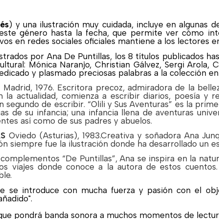
lés
) y una ilustración muy cuidada, incluye en algunas d
este género hasta la fecha, que permite ver cómo inte
vos en redes sociales oficiales mantiene a los lectores e
lustrados por Ana De Puntillas, los 8 títulos publicados ha
tural: Mónica Naranjo, Christian Gálvez, Sergi Arola, Ca
edicado y plasmado preciosas palabras a la colección en
S
Madrid, 1976. Escritora precoz, admiradora de la belleza 
 la actualidad, comienza a escribir diarios, poesía y r
segundo de escribir. “Olili y Sus Aventuras” es la prim
ias de su infancia; una infancia llena de aventuras unive
entes así como de sus padres y abuelos.
AS
Oviedo (Asturias), 1983.Creativa y soñadora Ana Jun
n siempre fue la ilustración donde ha desarrollado un est
complementos “De Puntillas”, Ana se inspira en la natural
s viajes donde conoce a la autora de estos cuentos.
ble.
que se introduce con mucha fuerza y pasión con el obj
añadido".
n que pondrá banda sonora a muchos momentos de lectur