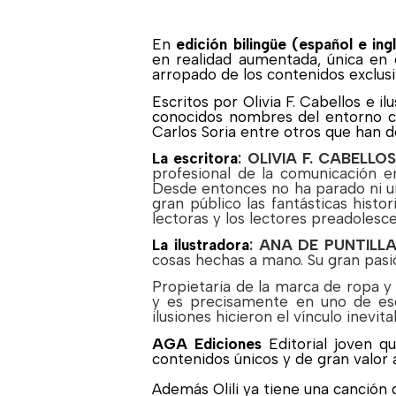
En
edición bilingüe (español e ing
en realidad aumentada, única en 
arropado de los contenidos exclusi
Escritos por Olivia F. Cabellos e i
conocidos nombres del entorno cul
Carlos Soria entre otros que han d
La escritora
: OLIVIA F. CABELLO
profesional de la comunicación en
Desde entonces no ha parado ni un 
gran público las fantásticas histor
lectoras y los lectores preadolesc
La ilustradora
: ANA DE PUNTILL
cosas hechas a mano. Su gran pasió
Propietaria de la marca de ropa y 
y es precisamente en uno de eso
ilusiones hicieron el vínculo inevita
AGA Ediciones
Editorial joven 
contenidos únicos y de gran valor 
Además Olili ya tiene una canció