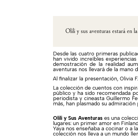
Olili y sus aventuras estará en 
Desde las cuatro primeras publicaci
han vivido increíbles experiencia
demostración de la realidad aum
aventuras nos llevará de la mano 
Al finalizar la presentación, Olivia
La colección de cuentos con inspir
público y ha sido recomendada por 
periodista y cineasta Guillermo Fe
más, han plasmado su admiración po
Olili y Sus Aventuras
es una colecci
lugares: un primer amor en Finlan
Yaya nos enseñaba a cocinar o a la
colección nos lleva a un mundo lle