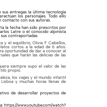
e sus entregas la última tecnología
ractúan los personajes. Todo ello
n contacto con sus autoras.
sta la fecha han sido prescritos por
rlos Latre o el conocido alpinista
 sus contraportadas.
y el equilibrio, Olivia F. Cabellos,
elatos cortos a la edad de 6 años.
era oportunidad de dar a conocer al
rsales que harán las delicias de las
quera siempre supo el valor de las
ilo propio.
eza, los viajes y el mundo infantil
 Lisboa y muchas horas llenas de
etivo de desarrollar proyectos de
a:
https://www.youtube.com/watch?