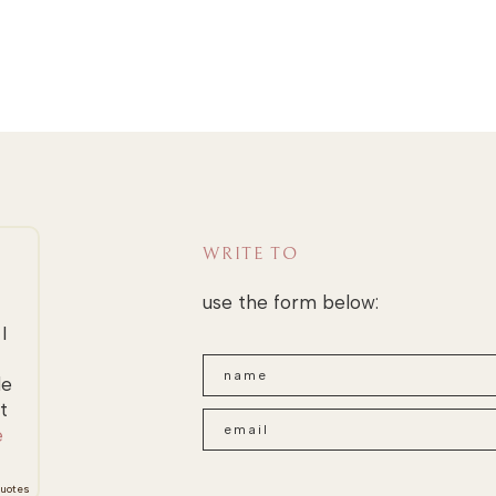
WRITE TO
use the form below:
I
le
t
e
uotes