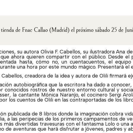
la tienda de Fnac Callao (Madrid) el próximo sábado 25 de Juni
ones, su autora Olivia F. Cabellos, su ilustradora Ana de
s que ahora quieren compartir con el público. Desde el
entada hasta, cómo no, un cuentacuentos, el equipo 
durante una hora por este mundo mágico. Presentará el e
 F. Cabellos, creadora de la idea y autora de Olili firmará 
ación autobiográfica que la escritora ha dado a conocer, 
conocidos rostros de nuestro entorno cultural y social.
sser, la cantante Mónica Naranjo, el cocinero Sergi Aro
r los cuentos de Olili en las contraportadas de los libro
ón publicada de 8 libros donde la imaginación cobra vid
dia, a las peripecias de los primeros campamentos de v
s más divertidas travesuras con el fantasma Lolo o una a
no de aventuras que hará disfrutar a jóvenes, padres y ab