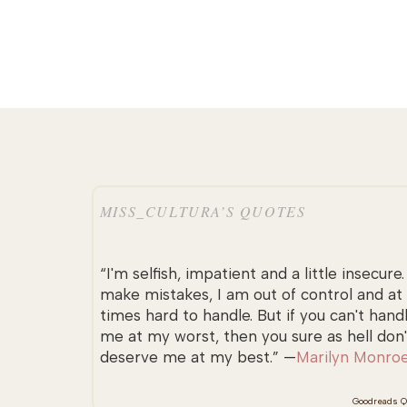
MISS_CULTURA’S QUOTES
“I'm selfish, impatient and a little insecure. 
make mistakes, I am out of control and at
times hard to handle. But if you can't hand
me at my worst, then you sure as hell don'
deserve me at my best.” —
Marilyn Monro
Goodreads Q