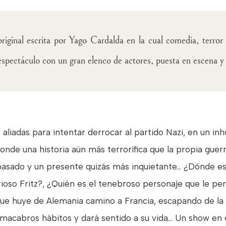
original escrita por Yago Cardalda en la cual comedia, terror
spectáculo con un gran elenco de actores, puesta en escena y
aliadas para intentar derrocar al partido Nazi, en un inh
nde una historia aún más terrorífica que la propia guerra
asado y un presente quizás más inquietante… ¿Dónde est
rioso Fritz?, ¿Quién es el tenebroso personaje que le pe
que huye de Alemania camino a Francia, escapando de l
s macabros hábitos y dará sentido a su vida… Un show en