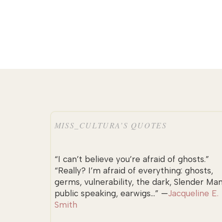
MISS_CULTURA’S QUOTES
“I can’t believe you’re afraid of ghosts.”
“Really? I’m afraid of everything: ghosts,
germs, vulnerability, the dark, Slender Man
public speaking, earwigs...” —
Jacqueline E.
Smith