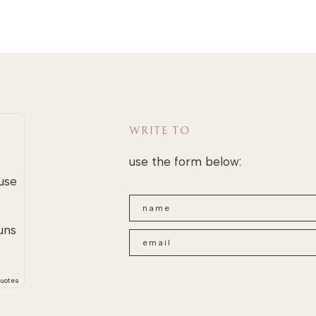
WRITE TO
use the form below:
use
uns
uotes