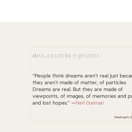
MISS_CULTURA’S QUOTES
“People think dreams aren't real just beca
they aren't made of matter, of particles.
Dreams are real. But they are made of
viewpoints, of images, of memories and p
and lost hopes.” —
Neil Gaiman
Goodreads Q