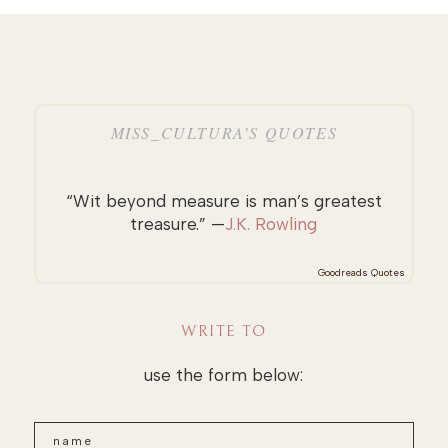
MISS_CULTURA’S QUOTES
“Wit beyond measure is man’s greatest
treasure.” —
J.K. Rowling
Goodreads Quotes
WRITE TO
use the form below: