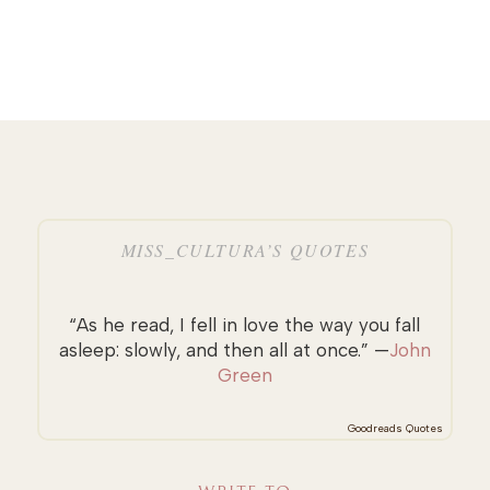
MISS_CULTURA’S QUOTES
“As he read, I fell in love the way you fall
asleep: slowly, and then all at once.” —
John
Green
Goodreads Quotes