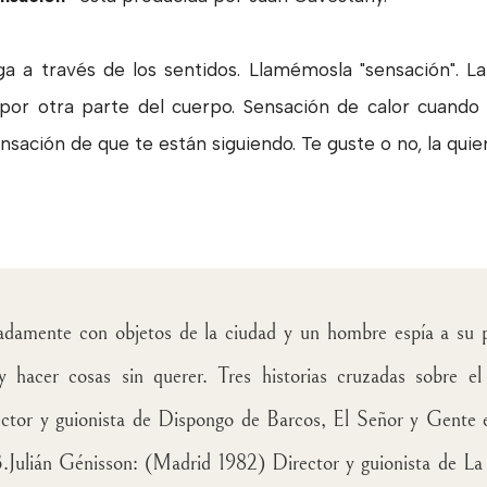
a a través de los sentidos. Llamémosla "sensación". L
por otra parte del cuerpo. Sensación de calor cuando 
nsación de que te están siguiendo. Te guste o no, la quie
adamente con objetos de la ciudad y un hombre espía a su pa
 y hacer cosas sin querer. Tres historias cruzadas sobre el
tor y guionista de Dispongo de Barcos, El Señor y Gente en
3.
Julián Génisson: (Madrid 1982) Director y guionista de 