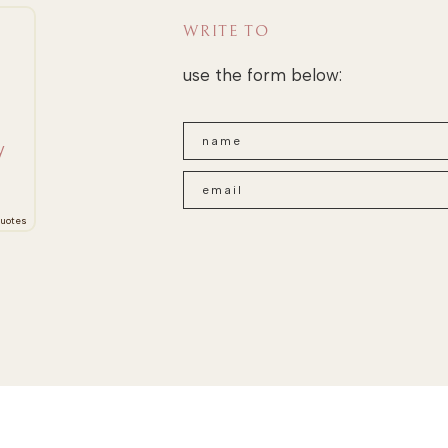
WRITE TO
use the form below:
y
uotes