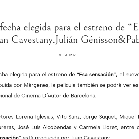
 fecha elegida para el estreno de “
uan Cavestany,Julián Génisson&Pa
30 ABR 16
echa elegida para el estreno de
“Esa sensación”,
el nuevo
uida por Márgenes, la película también se podrá ver est
cional de Cinema D´Autor de Barcelona.
ores Lorena Iglesias, Vito Sanz, Jorge Suquet, Miquel I
reras, José Luis Alcobendas y Carmela Lloret, entre 
ensación”
está producida por Juan Cavestany.