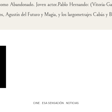
dromo Abandonado. Joven actor.
Pablo Hernando: (Vitoria-Gaz
los, Agustín del Futuro y Magia, y los largometrajes Cabás y 
CINE
.
ESA SENSACIÓN
.
NOTICIAS