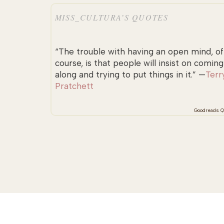
MISS_CULTURA’S QUOTES
“The trouble with having an open mind, of
course, is that people will insist on coming
along and trying to put things in it.” —
Terr
Pratchett
Goodreads Q