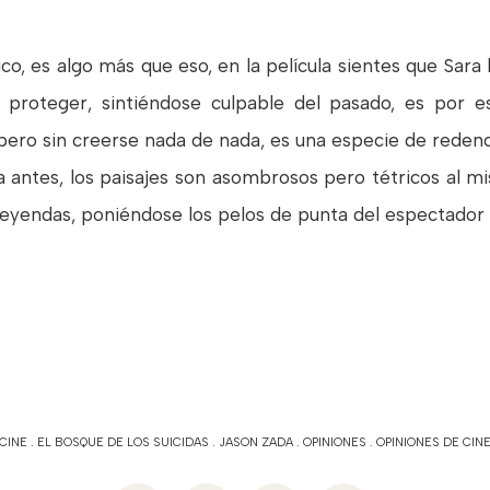
co, es algo más que eso, en la película sientes que Sara
y proteger, sintiéndose culpable del pasado, es por 
pero sin creerse nada de nada, es una especie de redenci
ntes, los paisajes son asombrosos pero tétricos al mi
as leyendas, poniéndose los pelos de punta del espectado
CINE
.
EL BOSQUE DE LOS SUICIDAS
.
JASON ZADA
.
OPINIONES
.
OPINIONES DE CIN