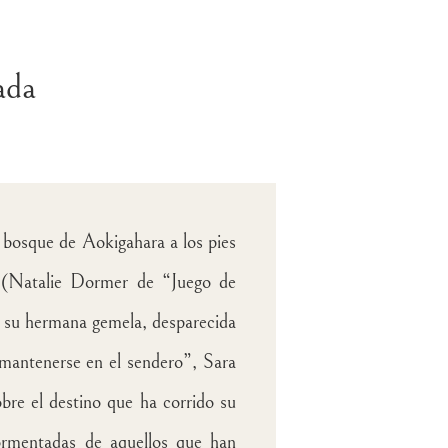
ada
io bosque de Aokigahara a los pies
 (Natalie Dormer de “Juego de
 su hermana gemela, desparecida
“mantenerse en el sendero”, Sara
obre el destino que ha corrido su
tormentadas de aquellos que han