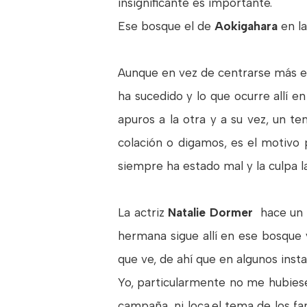
insignificante es importante.
Ese bosque el de
Aokigahara
en l
Aunque en vez de centrarse más en
ha sucedido y lo que ocurre allí e
apuros a la otra y a su vez, un t
colación o digamos, es el motivo
siempre ha estado mal y la culpa l
La actriz
Natalie Dormer
hace un p
hermana sigue allí en ese bosque 
que ve, de ahí que en algunos inst
Yo, particularmente no me hubiese 
campaña, ni loca,el tema de los f