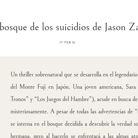
 bosque de los suicidios de Jason Z
17 FEB 16
Un thriller sobrenatural que se desarrolla en el legendar
del Monte Fuji en Japón. Una joven americana, Sara
Tronos” y “Los Juegos del Hambre”), acude en busca de
misteriosamente. A pesar de todas las advertencias de 
se interna en el bosque decidida a descubrir la verdad s
hermana, pero al hacerlo se enfrentará a las almas a