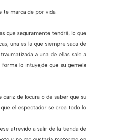
ue te marca de por vida.
ias que seguramente tendrá, lo que
icas, una es la que siempre saca de
traumatizada a una de ellas sale a
 forma lo intuye,de que su gemela
cariz de locura o de saber que su
 que el espectador se crea todo lo
se atrevido a salir de la tienda de
espeto y no me gustaría meterme en