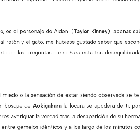
o, es el personaje de Aiden (
Taylor Kinney)
apenas sab
y al ratón y el gato, me hubiese gustado saber que esco
to de las preguntas como Sara está tan desequilibrada
l miedo o la sensación de estar siendo observada se t
el bosque de
Aokigahara
la locura se apodera de ti, po
ieres averiguar la verdad tras la desaparición de su her
 entre gemelos idénticos y a los largo de los minutos