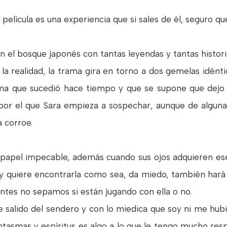
a película es una experiencia que si sales de él, seguro q
 el bosque japonés con tantas leyendas y tantas histor
n la realidad, la trama gira en torno a dos gemelas idént
ema que sucedió hace tiempo y que se supone que dejo 
 por el que Sara empieza a sospechar, aunque de alguna
a corroe.
apel impecable, además cuando sus ojos adquieren ese 
y quiere encontrarla como sea, da miedo, también hará
antes no sepamos si están jugando con ella o no.
salido del sendero y con lo miedica que soy ni me hubie
antasmas y espíritus es algo a lo que le tengo mucho r