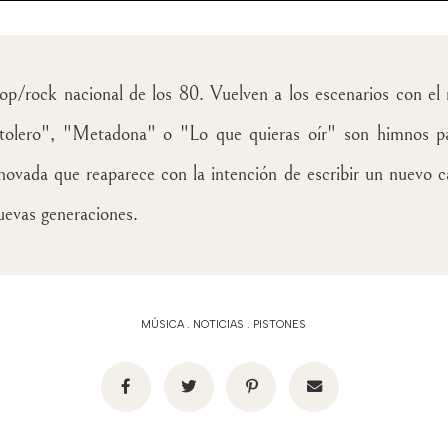
/rock nacional de los 80. Vuelven a los escenarios con el 
stolero", "Metadona" o "Lo que quieras oír" son himnos p
ada que reaparece con la intención de escribir un nuevo cap
nuevas generaciones.
MÚSICA
.
NOTICIAS
.
PISTONES