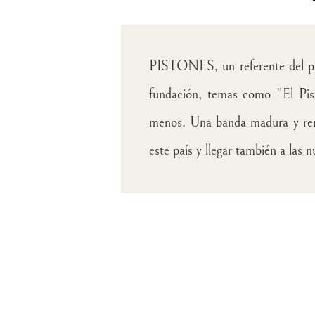
PISTONES, un referente del pop
fundación, temas como "El Pi
menos. Una banda madura y renov
este país y llegar también a las 