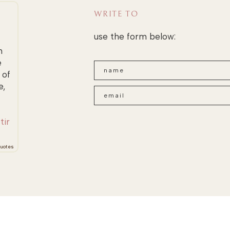
WRITE TO
use the form below:
n
e
 of
e,
tir
uotes