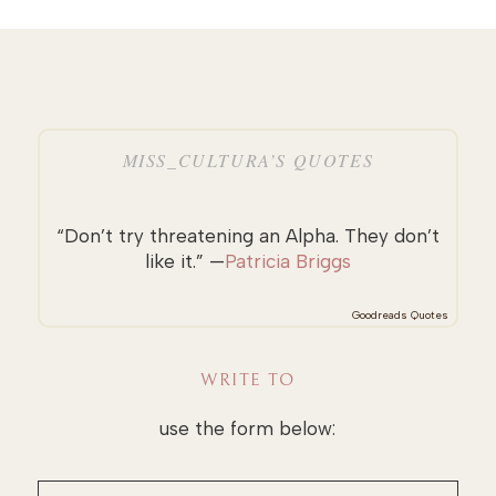
MISS_CULTURA’S QUOTES
“Don’t try threatening an Alpha. They don’t
like it.” —
Patricia Briggs
Goodreads Quotes
WRITE TO
use the form below: