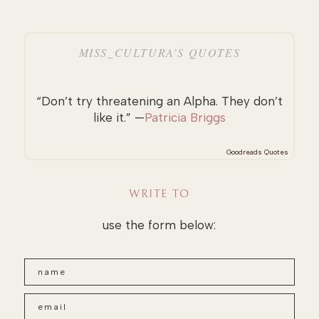
MISS_CULTURA’S QUOTES
“Don’t try threatening an Alpha. They don’t
like it.” —
Patricia Briggs
Goodreads Quotes
WRITE TO
use the form below: