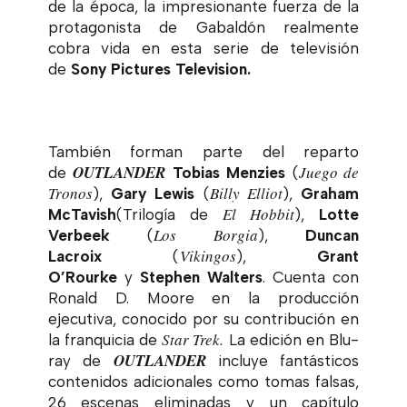
de la época, la impresionante fuerza de la
protagonista de Gabaldón realmente
cobra vida en esta serie de televisión
de
Sony Pictures Television.
También forman parte del reparto
OUTLANDER
Juego de
de
Tobias Menzies
(
Tronos
Billy Elliot
),
Gary Lewis
(
),
Graham
El Hobbit
McTavish
(Trilogía de
),
Lotte
Los Borgia
Verbeek
(
),
Duncan
Vikingos
Lacroix
(
),
Grant
O’Rourke
y
Stephen Walters
. Cuenta con
Ronald D. Moore en la producción
ejecutiva, conocido por su contribución en
Star Trek.
la franquicia de
La edición en Blu-
OUTLANDER
ray de
incluye fantásticos
contenidos adicionales como tomas falsas,
26 escenas eliminadas y un capítulo