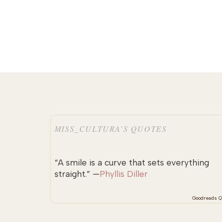
MISS_CULTURA’S QUOTES
“A smile is a curve that sets everything
straight.” —
Phyllis Diller
Goodreads Q