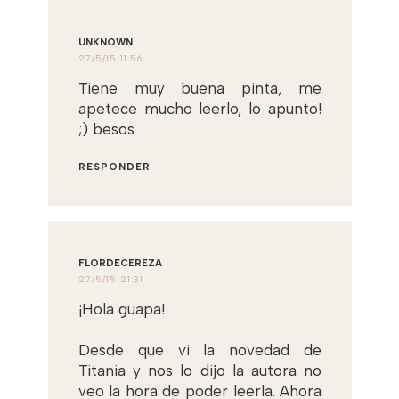
UNKNOWN
27/5/15 11:56
Tiene muy buena pinta, me
apetece mucho leerlo, lo apunto!
;) besos
RESPONDER
FLORDECEREZA
27/5/15 21:31
¡Hola guapa!
Desde que vi la novedad de
Titania y nos lo dijo la autora no
veo la hora de poder leerla. Ahora