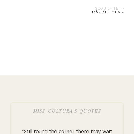
MÁS ANTIGUA »
MISS_CULTURA’S QUOTES
“Still round the corner there may wait