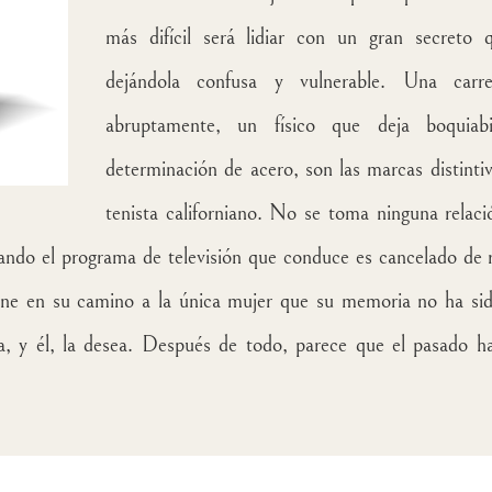
más difícil será lidiar con un gran secreto qu
dejándola confusa y vulnerable. Una carr
abruptamente, un físico que deja boquiab
determinación de acero, son las marcas distint
tenista californiano. No se toma ninguna relaci
ando el programa de televisión que conduce es cancelado de r
pone en su camino a la única mujer que su memoria no ha sid
sta, y él, la desea. Después de todo, parece que el pasado 