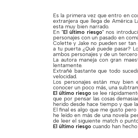
Es la primera vez que entro en c
extranjera que llega de América L
esta muy bien narrado.
En "
El último riesgo
" nos introduc
personajes con un pasado en comú
Colette y Jake no pueden ser tan 
a tu puerta ¿Qué puede pasar? L
ambos personajes y de un tercero 
La autora maneja con gran maestr
lentamente.
Extrañé bastante que todo sucedi
velocidad.
Los personajes están muy bien 
conocer un poco más, una subtram
El último riesgo
se lee rápidamente,
que por pensar las cosas demasia
herido desde hace tiempo y que la
El final es algo que me gusto pero
he leído en más de una novela pe
de leer el siguiente match o punt
El último riesgo
cuando han hecho 