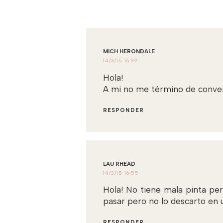
MICH HERONDALE
14/3/15 16:39
Hola!
A mi no me término de conven
RESPONDER
LAU RHEAD
14/3/15 16:55
Hola! No tiene mala pinta pe
pasar pero no lo descarto en u
RESPONDER