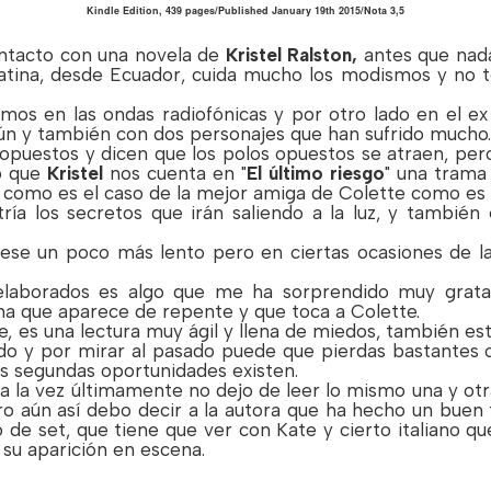
Kindle Edition
,
439 pages/
Published January 19th 2015/Nota 3,5
ontacto con una novela de
Kristel Ralston,
antes que nad
atina, desde Ecuador, cuida mucho los modismos y no t
imos en las ondas radiofónicas y por otro lado en el ex
n y también con dos personajes que han sufrido mucho.
opuestos y dicen que los polos opuestos se atraen, pe
o que
Kristel
nos cuenta en "
El último riesgo
" una trama
como es el caso de la mejor amiga de Colette como es 
ía los secretos que irán saliendo a la luz, y también 
ese un poco más lento pero en ciertas ocasiones de l
elaborados es algo que me ha sorprendido muy gra
a que aparece de repente y que toca a Colette.
 es una lectura muy ágil y llena de miedos, también esta
do y por mirar al pasado puede que pierdas bastantes 
s segundas oportunidades existen.
 a la vez últimamente no dejo de leer lo mismo una y otra
ro aún así debo decir a la autora que ha hecho un buen
o de set, que tiene que ver con Kate y cierto italiano q
su aparición en escena.