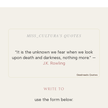
MISS_CULTURA’S QUOTES
“It is the unknown we fear when we look
upon death and darkness, nothing more.” —
J.K. Rowling
Goodreads Quotes
WRITE TO
use the form below: