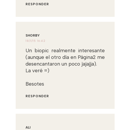
RESPONDER
SHORBY
18/1/15 16:42
Un biopic realmente interesante
(aunque el otro día en Página2 me
desencantaron un poco jajajja).
La veré =)
Besotes
RESPONDER
ALI