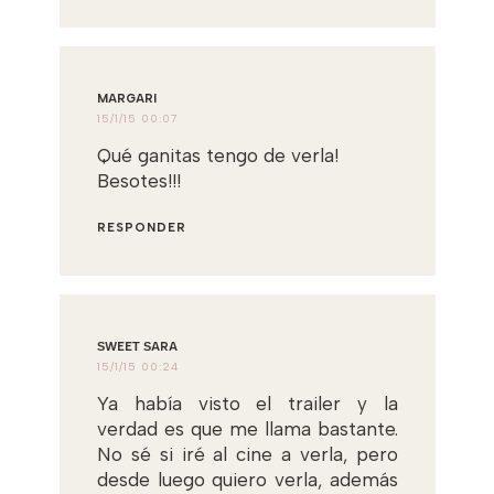
MARGARI
15/1/15 00:07
Qué ganitas tengo de verla!
Besotes!!!
RESPONDER
ЅWEEТ ЅARA
15/1/15 00:24
Ya había visto el trailer y la
verdad es que me llama bastante.
No sé si iré al cine a verla, pero
desde luego quiero verla, además