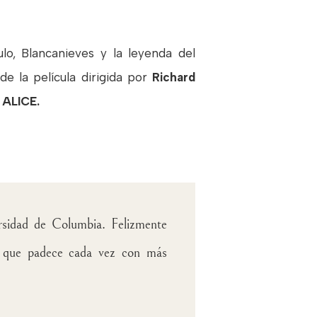
o, Blancanieves y la leyenda del
e la película dirigida por
Richard
 ALICE.
rsidad de Columbia. Felizmente
s que padece cada vez con más