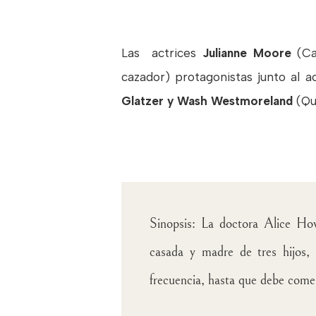
Las actrices
Julianne Moore
(Car
cazador) protagonistas junto al 
Glatzer y Wash Westmoreland
(Qu
Sinopsis: La doctora Alice Ho
casada y madre de tres hijos
frecuencia, hasta que debe comen