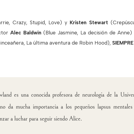
rie, Crazy, Stupid, Love) y
Kristen Stewart
(Crepúscul
actor
Alec Baldwin
(Blue Jasmine, La decisión de Anne) d
inceañera, La última aventura de Robin Hood),
SIEMPRE
wland es una conocida profesora de neurología de la Unive
, no da mucha importancia a los pequeños lapsus mentale
zar a luchar para seguir siendo Alice.