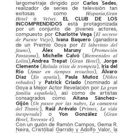
largometraje dirigido por
Carlos Sedes
,
realizador de series de televisión tan
Hispania
Gran
exitosas como
,
Hotel
Velvet
o
.
EL CLUB DE LOS
INCOMPRENDIDOS
está protagonizada
por un conjunto de jóvenes actores,
El secreto
compuesto por
Charlotte Vega
(
de Puente Viejo
),
Ivana Baquero
(ganadora
El laberinto del
de un Premio Goya por
fauno
Promoción
),
Àlex Maruny
(
Fantasma
Bienvenidos al
),
Michelle Calvó
(
Lolita
Gran Hotel
),
Andrea Trepat
(
),
Jorge
Balada triste de trompeta
Clemente
(
),
Iria del
Amar en tiempos revueltos
Río
(
),
Álvaro
En apatía
Niños
Díaz
(
),
Paula Muñoz
(
robados
) y
Patrick Criado
(nominado al
La gran
Goya a Mejor Actor Revelación por
familia española
), así como de artistas
consagrados como
Aitana Sánchez-
Un paseo por las nubes
La camarera
Gijón
(
,
del Titanic
Primos
La vida
),
Raúl Arévalo
(
,
inesperada
Gran
) o
Yon González
(
Hotel
Torrente 4
,
).
Con un guión de Ramón Campos, Gema R.
Neira, Cristóbal Garrido y Adolfo Valor, la