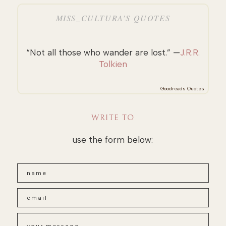
MISS_CULTURA’S QUOTES
“Not all those who wander are lost.” —
J.R.R.
Tolkien
Goodreads Quotes
WRITE TO
use the form below: