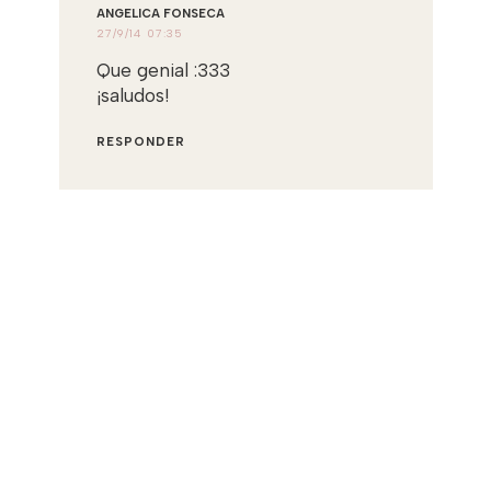
ANGELICA FONSECA
27/9/14 07:35
Que genial :333
¡saludos!
RESPONDER