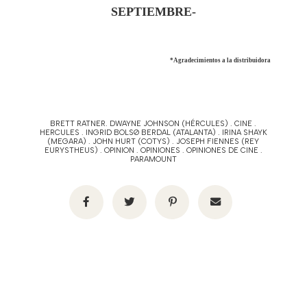
SEPTIEMBRE-
*Agradecimientos a la distribuidora
BRETT RATNER. DWAYNE JOHNSON (HÉRCULES)
.
CINE
.
HERCULES
.
INGRID BOLSØ BERDAL (ATALANTA)
.
IRINA SHAYK
(MEGARA)
.
JOHN HURT (COTYS)
.
JOSEPH FIENNES (REY
EURYSTHEUS)
.
OPINION
.
OPINIONES
.
OPINIONES DE CINE
.
PARAMOUNT