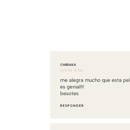
CHIBIAKA
22/7/14 10:08
me alegra mucho que esta peli
es genial!!!
besotes
RESPONDER