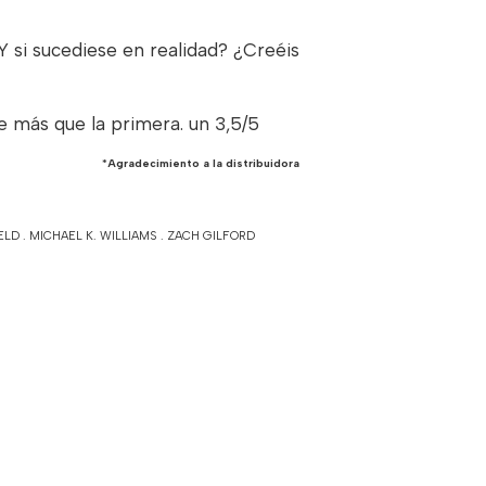
Y si sucediese en realidad? ¿Creéis
e más que la primera. un 3,5/5
*Agradecimiento a la distribuidora
ELD
.
MICHAEL K. WILLIAMS
.
ZACH GILFORD