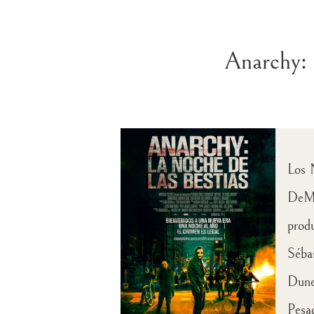
Anarchy: 
Los 
DeMo
prod
Séba
Dunes
Pesa