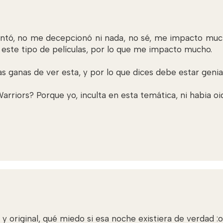
antó, no me decepcionó ni nada, no sé, me impacto mu
 este tipo de películas, por lo que me impacto mucho.
 ganas de ver esta, y por lo que dices debe estar genial
rriors? Porque yo, inculta en esta temática, ni habia oido
 original, qué miedo si esa noche existiera de verdad :o