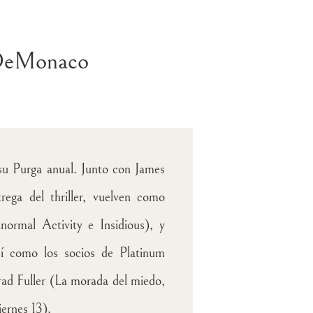
s DeMonaco
su Purga anual. Junto con James
ega del thriller, vuelven como
ormal Activity e Insidious), y
así como los socios de Platinum
rad Fuller (La morada del miedo,
ernes 13).