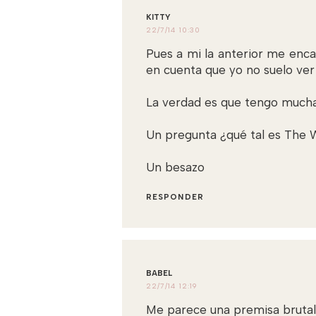
KITTY
22/7/14 10:30
Pues a mi la anterior me enc
en cuenta que yo no suelo ver
La verdad es que tengo muchas
Un pregunta ¿qué tal es The Wa
Un besazo
RESPONDER
BABEL
22/7/14 12:19
Me parece una premisa brutal y