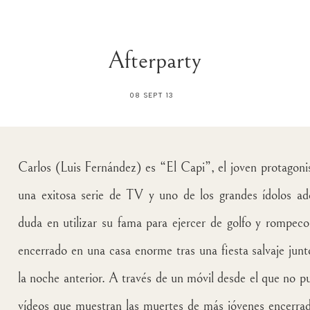
Afterparty
08 SEPT 13
Carlos (Luis Fernández) es “El Capi”, el joven protago
una exitosa serie de TV y uno de los grandes ídolos a
duda en utilizar su fama para ejercer de golfo y rompec
encerrado en una casa enorme tras una fiesta salvaje junt
la noche anterior. A través de un móvil desde el que no p
vídeos que muestran las muertes de más jóvenes encerrad