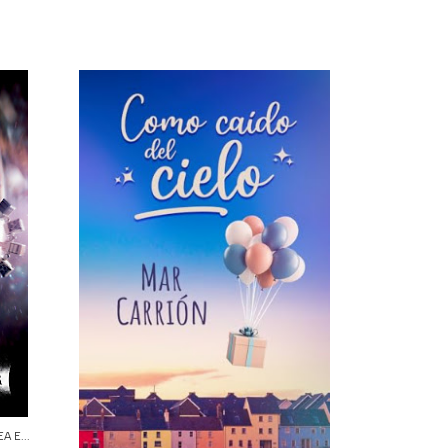
A E...