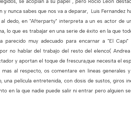
egidos, se acoplan a su papel , pero Rocío León des
ón y nunca sabes que nos va a deparar, Luis Fernandez
 al dedo, en "Afterparty" interpreta a un es actor de un
ma, lo que es trabajar en una serie de éxito en la que to
ha parecido muy adecuado para encarnar a "El Capi"
or no hablar del trabajo del resto del elenco( Andrea
ador y aportan el toque de frescura,que necesita el esp
mas al respecto, os comentare en lineas generales y s
o, una película entretenida, con dosis de sustos, giros 
nto en la que nadie puede salir ni entrar pero alguien s