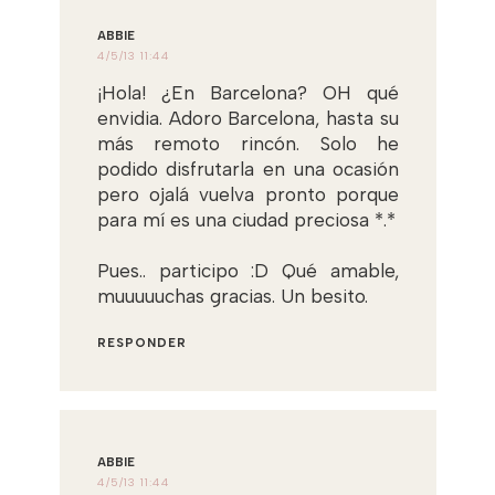
ABBIE
4/5/13 11:44
¡Hola! ¿En Barcelona? OH qué
envidia. Adoro Barcelona, hasta su
más remoto rincón. Solo he
podido disfrutarla en una ocasión
pero ojalá vuelva pronto porque
para mí es una ciudad preciosa *.*
Pues.. participo :D Qué amable,
muuuuuchas gracias. Un besito.
RESPONDER
ABBIE
4/5/13 11:44