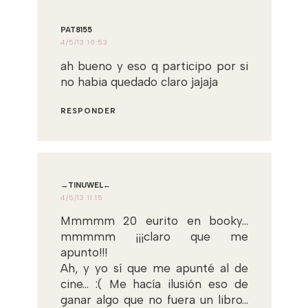
PAT8155
4/5/13 10:53
ah bueno y eso q participo por si
no habia quedado claro jajaja
RESPONDER
→TINUWEL←
4/5/13 11:15
Mmmmm 20 eurito en booky...
mmmmm ¡¡¡claro que me
apunto!!!
Ah, y yo sí que me apunté al de
cine... :( Me hacía ilusión eso de
ganar algo que no fuera un libro...