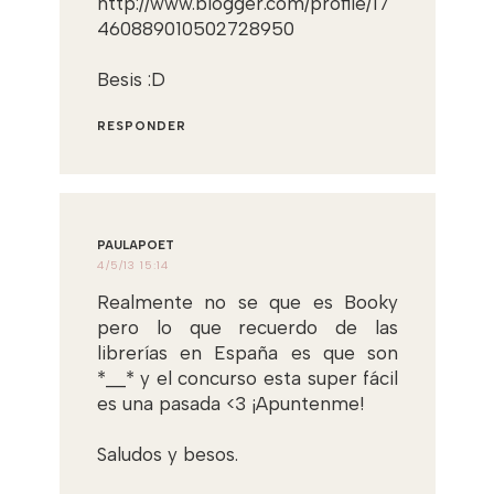
http://www.blogger.com/profile/17
460889010502728950
Besis :D
RESPONDER
PAULAPOET
4/5/13 15:14
Realmente no se que es Booky
pero lo que recuerdo de las
librerías en España es que son
*__* y el concurso esta super fácil
es una pasada <3 ¡Apuntenme!
Saludos y besos.