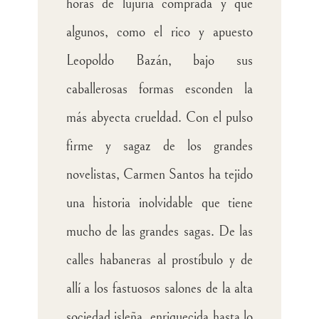
horas de lujuria comprada y que
algunos, como el rico y apuesto
Leopoldo Bazán, bajo sus
caballerosas formas esconden la
más abyecta crueldad. Con el pulso
firme y sagaz de los grandes
novelistas, Carmen Santos ha tejido
una historia inolvidable que tiene
mucho de las grandes sagas. De las
calles habaneras al prostíbulo y de
allí a los fastuosos salones de la alta
sociedad isleña, enriquecida hasta lo