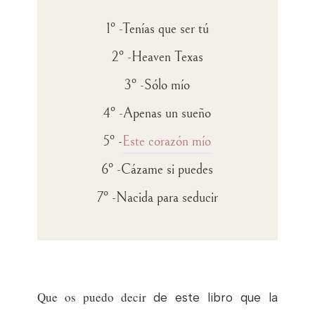
1º -
Tenías que ser tú
2º -
Heaven Texas
3º -
Sólo mío
4º -
Apenas un sueño
5º -
Este corazón mío
6º -
Cázame si puedes
7º -
Nacida para seducir
Que os puedo decir
de este libro que la