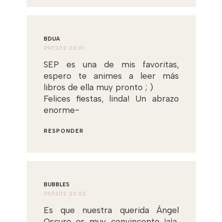
BDUA
29/12/12 22:01
SEP es una de mis favoritas,
espero te animes a leer más
libros de ella muy pronto ; )
Felices fiestas, linda! Un abrazo
enorme~
RESPONDER
BUBBLES
29/12/12 22:02
Es que nuestra querida Ángel
Oscuro es muy convincente jaja,