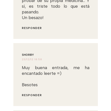
probar de su propia medicina... Y
sí, es triste todo lo que está
pasando.
Un besazo!
RESPONDER
SHORBY
23/12/12 18:58
Muy buena entrada, me ha
encantado leerte =)
Besotes
RESPONDER