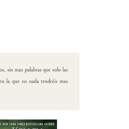
s, sin mas palabras que solo las
 en la que en nada tendréis mas