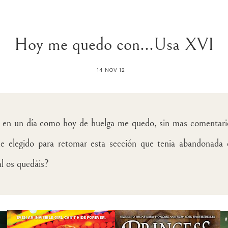
Hoy me quedo con...Usa XVI
14 NOV 12
s en un día como hoy de huelga me quedo, sin mas comentario
e elegido para retomar esta sección que tenia abandonada
al os quedáis?