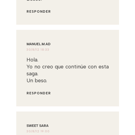
RESPONDER
MANUEL.M.AD
30/8/12 18:33
Hola.
Yo no creo que continúe con esta
saga.
Un beso.
RESPONDER
ЅWEEТ ЅARA
30/8/12 19:00