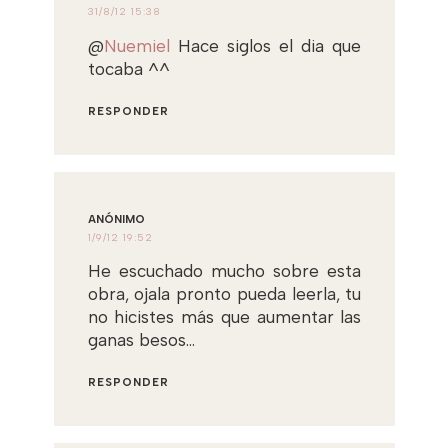
31/8/12 15:38
@
Nuemiel
Hace siglos el dia que
tocaba ^^
RESPONDER
ANÓNIMO
1/9/12 19:52
He escuchado mucho sobre esta
obra, ojala pronto pueda leerla, tu
no hicistes más que aumentar las
ganas besos...
RESPONDER