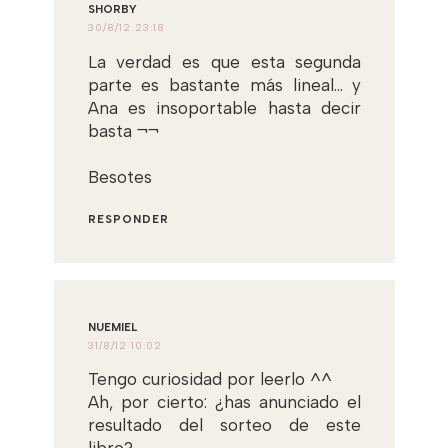
SHORBY
30/8/12 23:18
La verdad es que esta segunda
parte es bastante más lineal... y
Ana es insoportable hasta decir
basta ¬¬
Besotes
RESPONDER
NUEMIEL
31/8/12 10:02
Tengo curiosidad por leerlo ^^
Ah, por cierto: ¿has anunciado el
resultado del sorteo de este
libro?