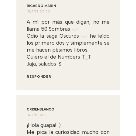
RICARDO MARÍN
15/7/12 20:52
A mí por más que digan, no me
llama 50 Sombras -.-
Odio la saga Oscuros -.- he leído
los primero dos y simplemente se
me hacen pésimos libros.
Quiero el de Numbers T_T
Jaja, saludos :S
RESPONDER
CRISENBLANCO
15/7/12 21:03
¡Hola guapa! :)
Me pica la curiosidad mucho con