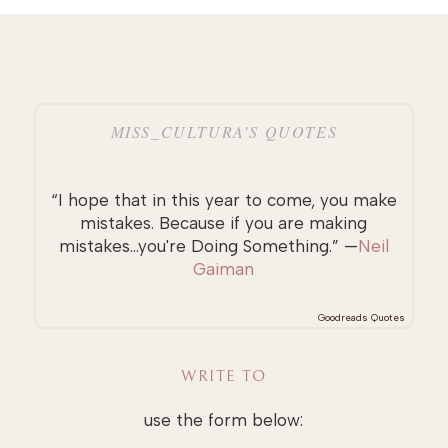
MISS_CULTURA’S QUOTES
“I hope that in this year to come, you make
mistakes. Because if you are making
mistakes...you're Doing Something.” —
Neil
Gaiman
Goodreads Quotes
WRITE TO
use the form below: