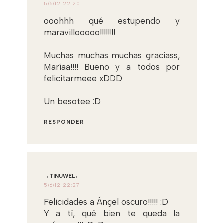
5/6/12 22:20
ooohhh qué estupendo y
maravillooooo!!!!!!!!
Muchas muchas muchas graciass,
Maríaa!!!! Bueno y a todos por
felicitarmeee xDDD
Un besotee :D
RESPONDER
→TINUWEL←
5/6/12 22:27
Felicidades a Ángel oscuro!!!!! :D
Y a tí, qué bien te queda la