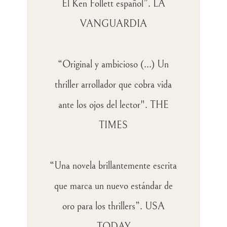
El Ken Follett español”. LA
VANGUARDIA
“Original y ambicioso (...) Un
thriller arrollador que cobra vida
ante los ojos del lector". THE
TIMES
“Una novela brillantemente escrita
que marca un nuevo estándar de
oro para los thrillers”. USA
TODAY