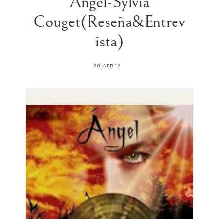
Angel-Sylvia
Couget(Reseña&Entrev
ista)
28 ABR 12