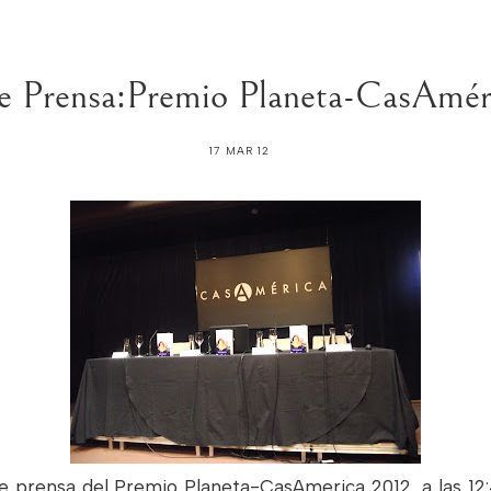
e Prensa:Premio Planeta-CasAmér
17 MAR 12
 de prensa del Premio Planeta-CasAmerica 2012, a las 12: