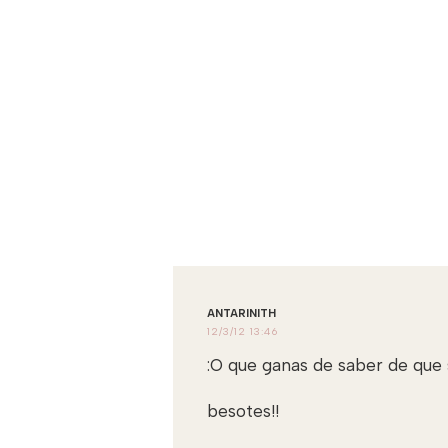
ANTARINITH
12/3/12 13:46
:O que ganas de saber de que 
besotes!!