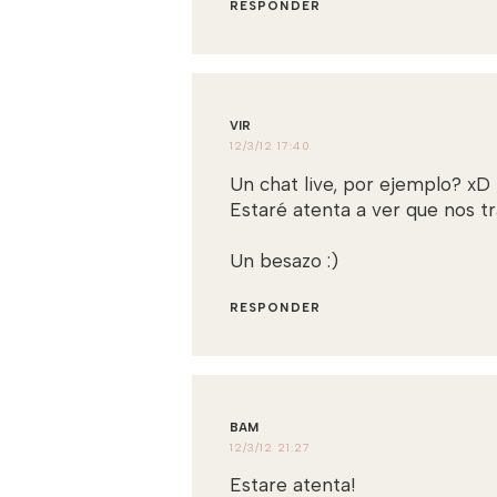
RESPONDER
VIR
12/3/12 17:40
Un chat live, por ejemplo? xD
Estaré atenta a ver que nos t
Un besazo :)
RESPONDER
BAM
12/3/12 21:27
Estare atenta!