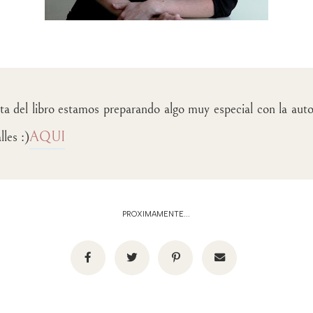
nta del libro estamos preparando algo muy especial con la aut
les :)
AQUI
PROXIMAMENTE...