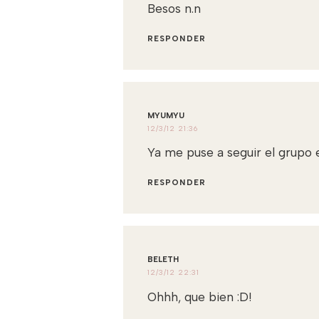
Besos n.n
RESPONDER
MYUMYU
12/3/12 21:36
Ya me puse a seguir el grupo
RESPONDER
BELETH
12/3/12 22:31
Ohhh, que bien :D!