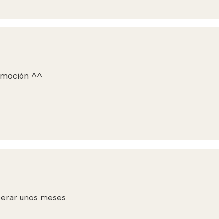
a emoción ^^
perar unos meses.