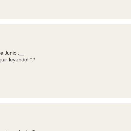
 Junio :__
ir leyendo! *.*