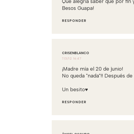
Que alegría saber que por fin y
Besos Guapa!
RESPONDER
CRISENBLANCO
7/3/12 16:47
¡Madre mía el 20 de junio!
No queda "nada"!! Después de
Un besito♥
RESPONDER