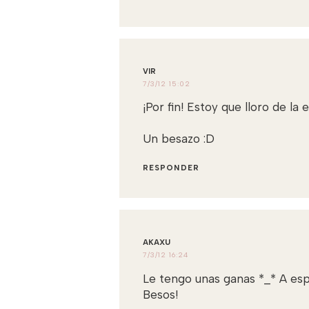
VIR
7/3/12 15:02
¡Por fin! Estoy que lloro de l
Un besazo :D
RESPONDER
AKAXU
7/3/12 16:24
Le tengo unas ganas *_* A es
Besos!