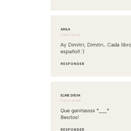
ARILA
7/3/12 14:56
Ay Dimitri, Dimitri... Cada li
español! :)
RESPONDER
ELINE DIEVA
7/3/12 14:58
Que ganitassss *___*
Besitos!
RESPONDER