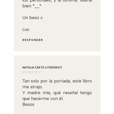
los personaes, y la libreria.. suena
bien *__*
Un beso x
Lux.
RESPONDER
NATALIA (ARTE LITERARIO)
22/3/12 15:07
Tan solo por la portada, este libro
me atrajo.
Y madre mía, qué reseña! tengo
que hacerme con él.
Besos