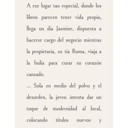
A ese lugar tan especial, donde los
libros parecen tener vida propia,
llega un día Jasmine, dispuesta a
hacerse cargo del negocio mientras
la propietaria, su tía Ruma, viaja a
la India para curar su corazón
cansado.
… Sola en medio del polvo y el
desorden, la joven intenta dar un
toque de modernidad al local,
colocando títulos nuevos y