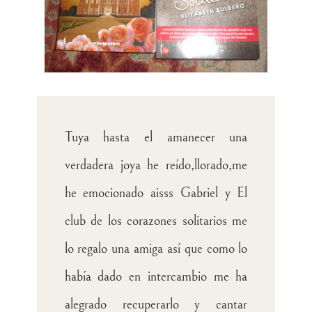
Tuya hasta el amanecer una
verdadera joya he reído,llorado,me
he emocionado aisss Gabriel y El
club de los corazones solitarios me
lo regalo una amiga así que como lo
había dado en intercambio me ha
alegrado recuperarlo y cantar