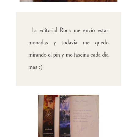
La editorial Roca me envío estas
monadas y todavia me quedo
mirando el pin y me fascina cada día
mas :)