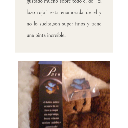
gustado mucho sobre todo el de "El
lazo rojo" esta enamorada de el y
no lo suelta,son super finos y tiene
una pinta increíble
.